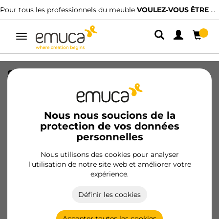
Pour tous les professionnels du meuble
VOULEZ-VOUS ÊTRE CLIENT ?
Alterner
la
navigation
Système de fixation, Tourillons à
enfoncer, diamètre 8x35mm, Bois de
hêtre
Nous nous soucions de la
SKU
9031878
/
EAN
8432393124216
protection de vos données
personnelles
Devenir client
Nous utilisons des cookies pour analyser
l'utilisation de notre site web et améliorer votre
Fiche produit
expérience.
Définir les cookies
Accepter toutes les cookies