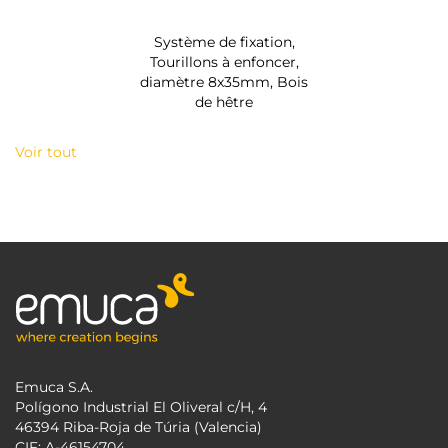
Système de fixation,
Tourillons à enfoncer,
diamètre 8x35mm, Bois
de hêtre
Voir tout
Emuca S.A.
Polígono Industrial El Oliveral c/H, 4
46394 Riba-Roja de Túria (Valencia)
CIF: A-46154704