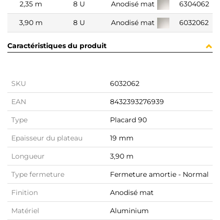
2,35 m
8 U
Anodisé mat
6304062
3,90 m
8 U
Anodisé mat
6032062
Caractéristiques du produit
SKU
6032062
EAN
8432393276939
Type
Placard 90
Epaisseur du plateau
19 mm
Longueur
3,90 m
Type fermeture
Fermeture amortie - Normal
Finition
Anodisé mat
Matériel
Aluminium