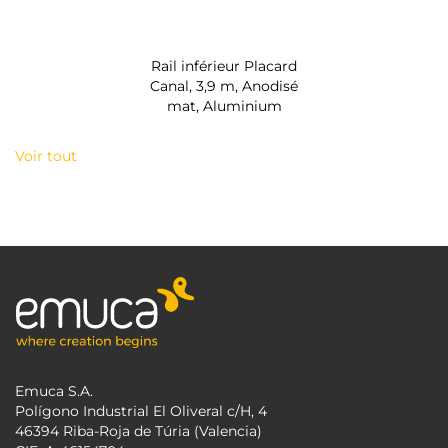
Rail inférieur Placard
Canal, 3,9 m, Anodisé
mat, Aluminium
Voir tout
Emuca S.A.
Polígono Industrial El Oliveral c/H, 4
46394 Riba-Roja de Túria (Valencia)