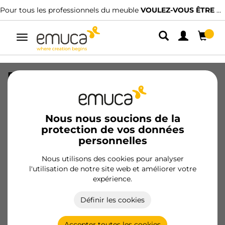
Pour tous les professionnels du meuble
VOULEZ-VOUS ÊTRE CLIENT ?
Alterner
la
navigation
Rail inférieur Placard Canal, 3,9 m,
Anodisé mat, Aluminium
SKU
6032062
/
EAN
8432393276939
Nous nous soucions de la
protection de vos données
Produits essentiels
personnelles
Nous utilisons des cookies pour analyser
Devenir client
l'utilisation de notre site web et améliorer votre
expérience.
Fiche produit
Définir les cookies
Accepter toutes les cookies