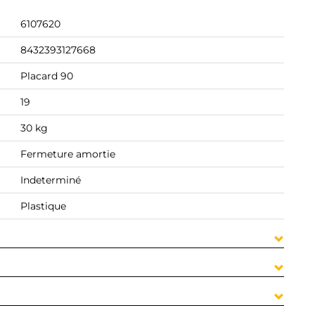
6107620
8432393127668
Placard 90
19
30 kg
Fermeture amortie
Indeterminé
Plastique