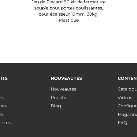
Jeu de Placard 90 kit de fermeture
souple pour portes coulissantes,
pour épaisseur 19mm, 30kg,
Plastique
ITS
NOUVEAUTÉS
CONTEN
Nouveautés
Catalog
es
Projets
Vidéos
res
Blog
Configur
es
Magazin
antes
FAQ