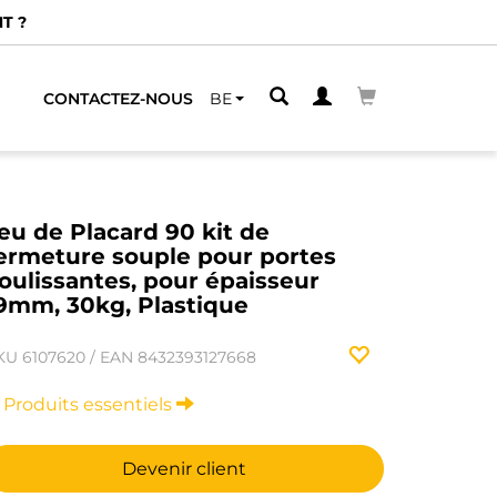
T ?
CONTACTEZ-NOUS
BE
eu de Placard 90 kit de
ermeture souple pour portes
oulissantes, pour épaisseur
9mm, 30kg, Plastique
KU
6107620
/
EAN
8432393127668
Produits essentiels
Devenir client