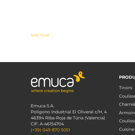
Voir tout
PRODU
Tiroirs
Couliss
Charniè
Emuca S.A.
Polígono Industrial El Oliveral c/H, 4
Armoir
46394 Riba-Roja de Túria (Valencia)
Couliss
CIF: A-46154704
Cuisine
(+39) 049 870 5051