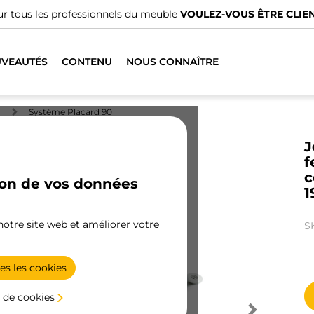
r tous les professionnels du meuble
VOULEZ-VOUS ÊTRE CLIEN
VEAUTÉS
CONTENU
NOUS CONNAÎTRE
Système Placard 90
J
f
c
ion de vos données
1
 notre site web et améliorer votre
S
es les cookies
 de cookies