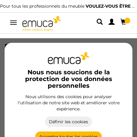
Pour tous les professionnels du meuble
VOULEZ-VOUS ÊTRE CLIENT ?
Alterner
la
navigation
Range-chaussures Self pour intérieur
d'armoire, Peint en aluminium, Acier et
Plastique.
Nous nous soucions de la
SKU
6211225
/
EAN
8432393000770
protection de vos données
personnelles
Devenir client
Nous utilisons des cookies pour analyser
l'utilisation de notre site web et améliorer votre
Fiche produit
expérience.
Définir les cookies
Accepter toutes les cookies