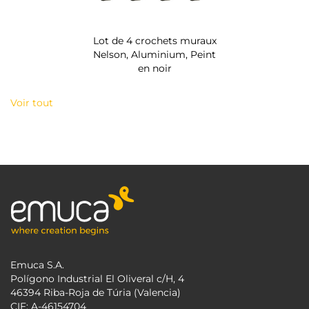
Lot de 4 crochets muraux
Nelson, Aluminium, Peint
en noir
Voir tout
Emuca S.A.
Polígono Industrial El Oliveral c/H, 4
46394 Riba-Roja de Túria (Valencia)
CIF: A-46154704