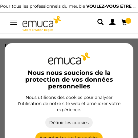
Pour tous les professionnels du meuble
VOULEZ-VOUS ÊTRE CLIENT ?
Alterner
la
navigation
Lot de 4 crochets muraux Nelson,
Aluminium, Peint en noir
SKU
7200114
/
EAN
8432393281063
Nous nous soucions de la
protection de vos données
personnelles
Devenir client
Nous utilisons des cookies pour analyser
Fiche produit
l'utilisation de notre site web et améliorer votre
expérience.
Définir les cookies
Accepter toutes les cookies