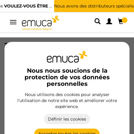
Nous avons des distributeurs spécialisés.
TROUVER LE PLUS PROCHE
Alterner
la
navigation
Tiroir organisateur pour placards et
commodes Hack, 483 (M60), Peint gris
pierre, Bois.
Nous nous soucions de la
SKU
7111149
/
EAN
8432393288406
protection de vos données
personnelles
Produits essentiels
Nous utilisons des cookies pour analyser
l'utilisation de notre site web et améliorer votre
Devenir client
expérience.
Fiche produit
Définir les cookies
Accepter toutes les cookies