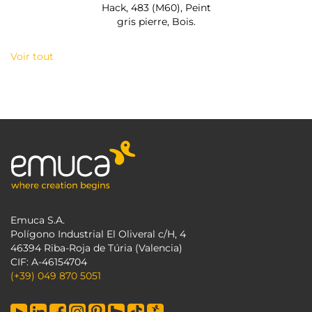
Hack, 483 (M60), Peint
gris pierre, Bois.
Voir tout
Emuca S.A.
Polígono Industrial El Oliveral c/H, 4
46394 Riba-Roja de Túria (Valencia)
CIF: A-46154704
(+39) 049 870 5051