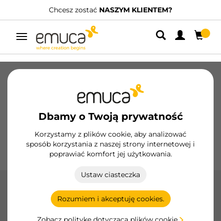
Chcesz zostać
NASZYM KLIENTEM?
Posiada
Przełącz
nawigację
Szuflady
Prowadnice
Zawiasy
Szafy
Systemy przesuwne
Kuchnia
Montaż
Dbamy o Twoją prywatność
Oświetlenie
Uchwyty
Podstawy
Korzystamy z plików cookie, aby analizować
sposób korzystania z naszej strony internetowej i
Ekspozytory
poprawiać komfort jej użytkowania.
Ustaw ciasteczka
Struktura modułowa Zero - Akcesoria
Rozumiem i akceptuję cookies.
Akcesoria Zero firmy Emuca umożliwiają personalizację i
optymalizację szaf i garderób, w tym uchwyty, drążki i
Zobacz politykę dotyczącą plików cookie