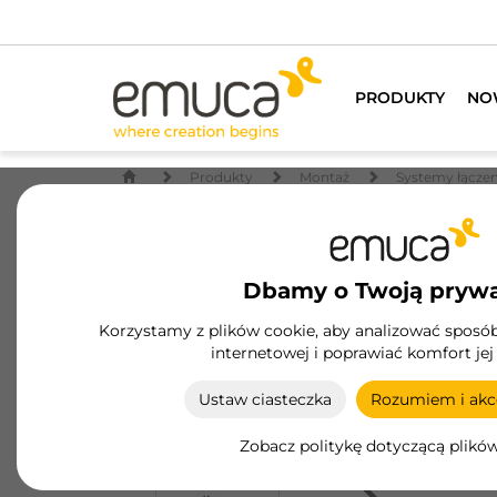
PRODUKTY
NO
Produkty
Montaż
Systemy łączen
Dbamy o Twoją pryw
Korzystamy z plików cookie, aby analizować sposób 
internetowej i poprawiać komfort jej
Ustaw ciasteczka
Rozumiem i akce
Zobacz politykę dotyczącą plikó