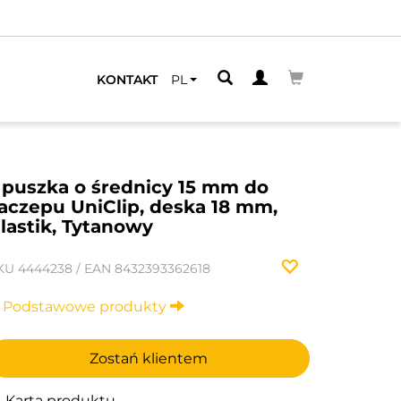
LIŻSZEGO
KONTAKT
PL
 puszka o średnicy 15 mm do
aczepu UniClip, deska 18 mm,
lastik, Tytanowy
KU
4444238
/
EAN
8432393362618
Podstawowe produkty
Zostań klientem
Karta produktu