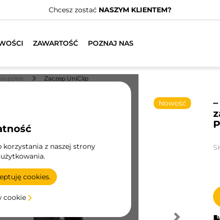
Posiadamy wyspecjalizowanych dystrybutorów.
ZNAJDŹ NAJB
WOŚCI
ZAWARTOŚĆ
POZNAJ NAS
ia półek
Zaczep UniClip
–
Nowość
z
P
atność
korzystania z naszej strony
S
 użytkowania.
ptuję cookies.
w cookie