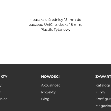
– puszka o średnicy 15 mm do
zaczepu UniClip, deska 18 mm,
Plastik, Tytanowy
KTY
NOWOŚCI
ZAWAR
y
Aktualności
Katalogi
y
Projekty
Filmy
nice
Blog
Konfigur
Magazin