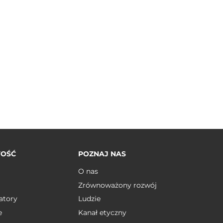
TOŚĆ
POZNAJ NAS
O nas
Zrównoważony rozwój
atory
Ludzie
e
Kanał etyczny