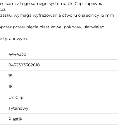
rnikami z tego samego systemu UniClip, zapewnia
aż.
rzasku, wymaga wyfrezowania otworu o średnicy 15 mm
rzez przesunięcie plastikowej pokrywy, ułatwiając
ze tytanowym.
4444238
8432393362618
15
18
UniClip
Tytanowy
Plastik