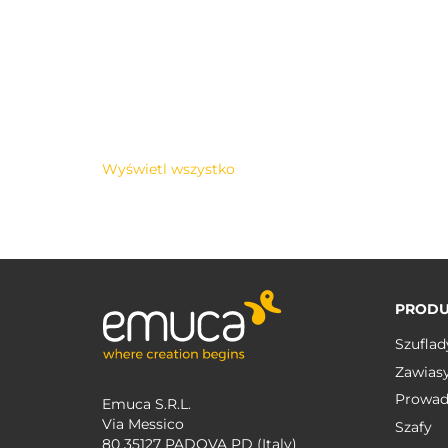
Wyświetl wszystko
PRODU
Szuflad
Zawias
Prowad
Emuca S.R.L.
Via Messico
Szafy
80 35127 PADOVA PD (Italy)