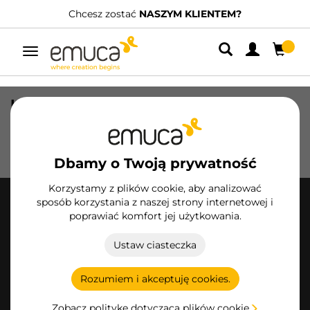
Chcesz zostać
NASZYM KLIENTEM?
Przełącz
nawigację
Historia przeglądania
Historia przeglądania jest pusta
Dbamy o Twoją prywatność
Korzystamy z plików cookie, aby analizować
sposób korzystania z naszej strony internetowej i
poprawiać komfort jej użytkowania.
Ustaw ciasteczka
Emuca S.R.L.
Rozumiem i akceptuję cookies.
Via Messico
80 35127 PADOVA PD (Italy)
Zobacz politykę dotyczącą plików cookie