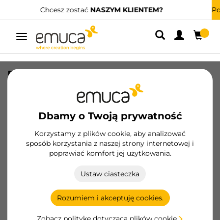
?
Posiadamy wyspecjalizowanych dystrybutorów.
Z
Przełącz
nawigację
Podpora do zaczepu UniClip, do
przykręcania, dla desek o grubości 18
mm, Znal i plastik, Niklowane
Dbamy o Twoją prywatność
SKU
4444007
/
EAN
8432393361383
Korzystamy z plików cookie, aby analizować
Podstawowe produkty
sposób korzystania z naszej strony internetowej i
poprawiać komfort jej użytkowania.
Zostań klientem
Ustaw ciasteczka
Karta produktu
Rozumiem i akceptuję cookies.
Zobacz politykę dotyczącą plików cookie