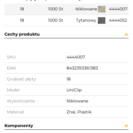
18
1000 St
Niklowane
4444007
18
1000 St
Tytanowy
4444052
Cechy produktu
SKU
4444007
EAN
8432393361383
Grubość płyty
18
Model
UniClip
Wykończenie
Niklowane
Materiał
Znal, Plastik
Komponenty