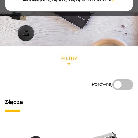
portów ładowania i danych bezpośrednio na twoim biurku.
FILTRY
Porównaj
Złącza