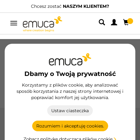
Chcesz zostać
NASZYM KLIENTEM?
Posiadamy w
Przełącz
nawigację
Szuflady
Prowadnice
Zawiasy
Szafy
Systemy przesuwne
Kuchnia
Montaż
Dbamy o Twoją prywatność
Oświetlenie
Uchwyty
Podstawy
Korzystamy z plików cookie, aby analizować
sposób korzystania z naszej strony internetowej i
Ekspozytory
poprawiać komfort jej użytkowania.
Ustaw ciasteczka
Złącza
Rozumiem i akceptuję cookies.
Złącza Emuca, idealne do organizowania i optymalizacji
twojej przestrzeni roboczej, zapewniając łatwy dostęp do
Zobacz politykę dotyczącą plików cookie