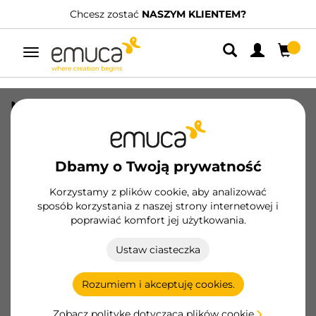
Chcesz zostać
NASZYM KLIENTEM?
Przełącz
nawigację
Narożnik do cokołu kuchennego 90
stopni Plasline, wysokość 120 mm,
Plastik i Aluminium, Anodowany
satynowy
Dbamy o Twoją prywatność
SKU
8013563
/
EAN
8432393119526
Korzystamy z plików cookie, aby analizować
sposób korzystania z naszej strony internetowej i
Podstawowe produkty
poprawiać komfort jej użytkowania.
Ustaw ciasteczka
Zostań klientem
Rozumiem i akceptuję cookies.
Karta produktu
Zobacz politykę dotyczącą plików cookie