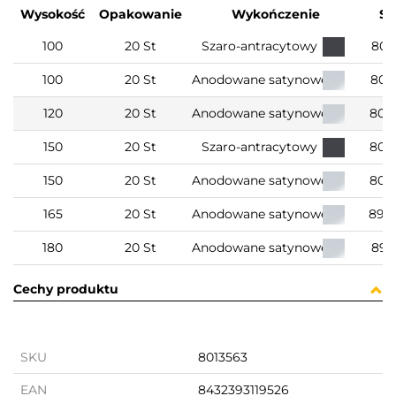
Wysokość
Opakowanie
Wykończenie
S
100
20 St
Szaro-antracytowy
801
100
20 St
Anodowane satynowe
801
120
20 St
Anodowane satynowe
801
150
20 St
Szaro-antracytowy
801
150
20 St
Anodowane satynowe
801
165
20 St
Anodowane satynowe
891
180
20 St
Anodowane satynowe
891
Cechy produktu
SKU
8013563
EAN
8432393119526