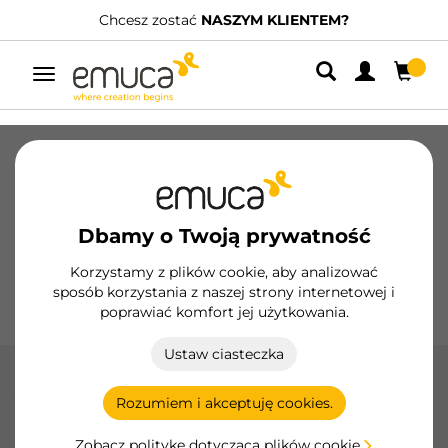
Chcesz zostać
NASZYM KLIENTEM?
Przełącz
nawigację
Szuflady
Prowadnice
Zawiasy
Szafy
Systemy przesuwne
Kuchnia
Montaż
Dbamy o Twoją prywatność
Oświetlenie
Uchwyty
Podstawy
Korzystamy z plików cookie, aby analizować
sposób korzystania z naszej strony internetowej i
Ekspozytory
poprawiać komfort jej użytkowania.
Ustaw ciasteczka
Akcesoria Plasline
Rozumiem i akceptuję cookies.
Akcesoria Plasline firmy Emuca zapewniają profesjonalną
instalację i czyste wykończenie cokołów kuchennych.
Zobacz politykę dotyczącą plików cookie