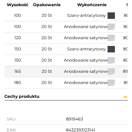
Wysokość
Opakowanie
Wykończenie
S
100
20 St
Szaro-antracytowy
801
100
20 St
Anodowane satynowe
801
120
20 St
Anodowane satynowe
801
150
20 St
Szaro-antracytowy
801
150
20 St
Anodowane satynowe
801
165
20 St
Anodowane satynowe
891
180
20 St
Anodowane satynowe
891
Cechy produktu
SKU
8919463
EAN
8432393123141