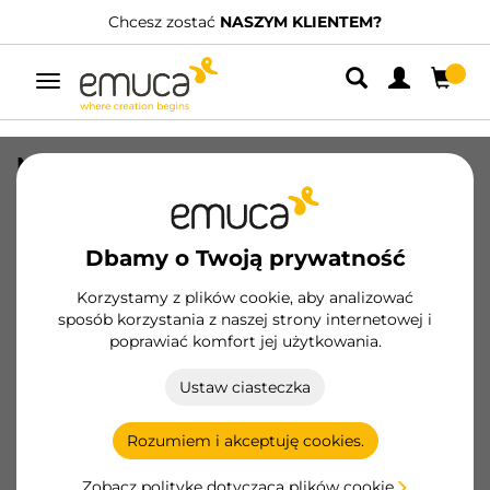
Chcesz zostać
NASZYM KLIENTEM?
Przełącz
nawigację
Narożnik 90 stopni do cokołu
kuchennego Plasline, wysokość 165
mm, Plastik i Aluminium, Anodowany
satynowy
Dbamy o Twoją prywatność
SKU
8919463
/
EAN
8432393123141
Korzystamy z plików cookie, aby analizować
sposób korzystania z naszej strony internetowej i
Podstawowe produkty
poprawiać komfort jej użytkowania.
Ustaw ciasteczka
Zostań klientem
Rozumiem i akceptuję cookies.
Karta produktu
Zobacz politykę dotyczącą plików cookie