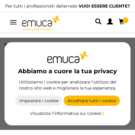
Per tutti i professionisti dellarredo
VUOI ESSERE CLIENTE?
Navigazione
Maniglia per armadio Style 16,
lunghezza 2,7 m, Alluminio, Anodizzato
opaco
Abbiamo a cuore la tua privacy
SKU
6053062
/
EAN
8432393133317
Utilizziamo i cookie per analizzare l'utilizzo del
Prodotti essenziali
nostro sito web e migliorare la tua esperienza.
Impostare i cookie
Accettare tutti i cookie
Diventa cliente
Visualizza l'informativa sui cookie
Scheda prodotto