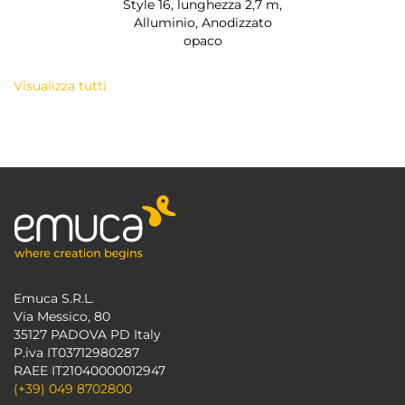
Style 16, lunghezza 2,7 m,
Alluminio, Anodizzato
opaco
Visualizza tutti
Emuca S.R.L.
Via Messico, 80
35127 PADOVA PD Italy
P.iva IT03712980287
RAEE IT21040000012947
(+39) 049 8702800