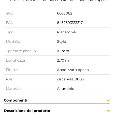
SKU
6053062
EAN
8432393133317
Tipo
Placard 74
Modello
Style
Spessore panello
16 mm
Lunghezza
2,70 m
Finitura
Anodizzato opaco
RAL
circa RAL 9003
Materiale
Alluminio
Componenti
Descrizione del prodotto