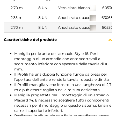
2,70 m
8 UN
Verniciato bianco
605301
2,35 m
8 UN
Anodizzato opaco
630686
2,70 m
8 UN
Anodizzato opaco
605306
Caratteristiche del prodotto
Maniglia per le ante dell'armadio Style 16. Per il
montaggio di un armadio con ante scorrevoli a
scorrimento inferiore con spessore della tavola di 16
mm.
Il Profili ha una doppia funzione: funge da presa per
l'apertura dell'anta e rende la tavola robusta e diritta.
Il Profili maniglia viene fornito in una lunghezza di 2,7
m e può essere tagliato nella misura desiderata.
Maniglia progettata per il montaggio di un armadio
Placard 74. È necessario scegliere tutti i componenti
necessari per il montaggio di questo sistema: binari e
carrelli superiori e inferiori.
Realizzato in alluminio con finitura anodizzata opaco.