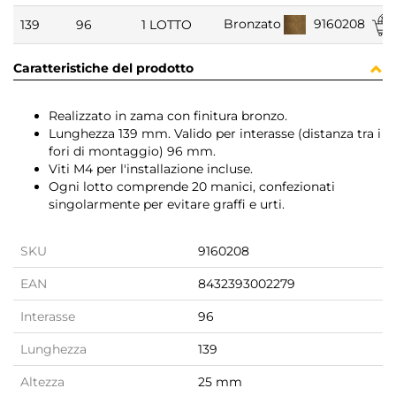
9160208
Bronzato
139
96
1 LOTTO
Caratteristiche del prodotto
Realizzato in zama con finitura bronzo.
Lunghezza 139 mm. Valido per interasse (distanza tra i
fori di montaggio) 96 mm.
Viti M4 per l'installazione incluse.
Ogni lotto comprende 20 manici, confezionati
singolarmente per evitare graffi e urti.
SKU
9160208
EAN
8432393002279
Interasse
96
Lunghezza
139
Altezza
25 mm