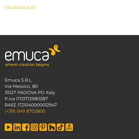
Visualizza tutti
Emuca S.R.L.
Via Messico, 80
35127 PADOVA PD Italy
P.iva IT03712980287
RAEE IT21040000012947
(+39) 049 8702800