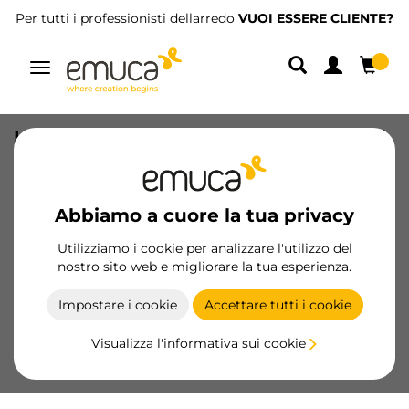
Per tutti i professionisti dellarredo
VUOI ESSERE CLIENTE?
Navigazione
Lotto di 20 maniglie per mobili Nairobi,
L139mm, interasse 96mm, Zama,
Bronzato
Abbiamo a cuore la tua privacy
SKU
9160208
/
EAN
8432393002279
Utilizziamo i cookie per analizzare l'utilizzo del
nostro sito web e migliorare la tua esperienza.
Diventa cliente
Impostare i cookie
Accettare tutti i cookie
Scheda prodotto
Visualizza l'informativa sui cookie