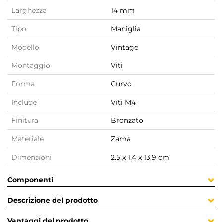
Larghezza
14 mm
Tipo
Maniglia
Modello
Vintage
Montaggio
Viti
Forma
Curvo
Include
Viti M4
Finitura
Bronzato
Materiale
Zama
Dimensioni
2.5 x 1.4 x 13.9 cm
Componenti
Descrizione del prodotto
Vantaggi del prodotto