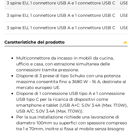
3 spine EU, 1 connettore USB A e 1 connettore USB C
USB A
3 spine EU, 1 connettore USB A e 1 connettore USB C
USB A
3 spine EU, 1 connettore USB A e 1 connettore USB C
USB A
Caratteristiche del prodotto
Multiconnettore da incasso in mobili da cucina,
ufficio e casa, con estrazione simultanea delle
connessioni tramite pressione.
Dispone di 3 prese di tipo Schuko con una potenza
massima consentita fino a 3680 W - 16 A, destinate al
mercato europeo UE.
Dispone di 1 connessione USB tipo A e 1 connessione
USB tipo C per la ricarica di dispositivi come
smartphone e tablet (USB A+C: 5.0V 3.4A (Max. 17.0W),
USB A/C: 5.0V 3.4A (Max. 17.0W)).
Per la sua installazione richiede una lavorazione di
diametro 100mm su superfici con spessore compreso
tra 1 e 70mm, inoltre si fissa al mobile senza bisogno