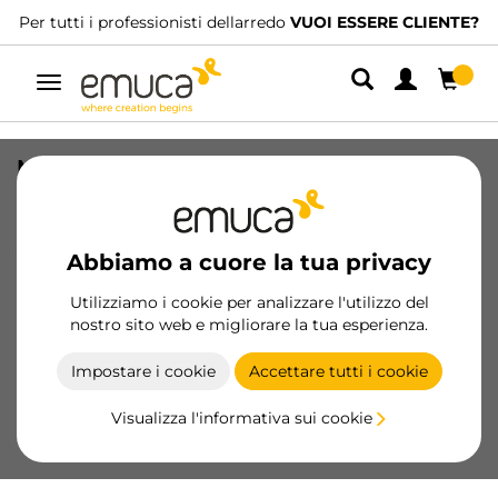
Per tutti i professionisti dellarredo
VUOI ESSERE CLIENTE?
Navigazione
Multiconnettore Vertikal Push
diametro 100mm, 3 spine di tipo
Schuko, 1 USB tipo A, 1 USB tipo C,
Acciaio e Tecnoplastica, Verniciato
Abbiamo a cuore la tua privacy
bianco
Utilizziamo i cookie per analizzare l'utilizzo del
SKU
5221212
/
EAN
8432393316673
nostro sito web e migliorare la tua esperienza.
Impostare i cookie
Accettare tutti i cookie
Diventa cliente
Visualizza l'informativa sui cookie
Scheda prodotto