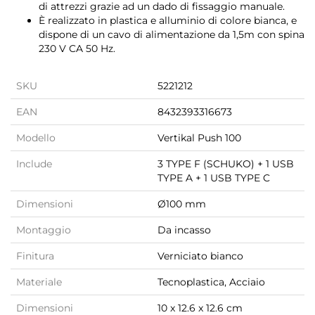
di attrezzi grazie ad un dado di fissaggio manuale.
È realizzato in plastica e alluminio di colore bianca, e
dispone di un cavo di alimentazione da 1,5m con spina
230 V CA 50 Hz.
SKU
5221212
EAN
8432393316673
Modello
Vertikal Push 100
Include
3 TYPE F (SCHUKO) + 1 USB
TYPE A + 1 USB TYPE C
Dimensioni
Ø100 mm
Montaggio
Da incasso
Finitura
Verniciato bianco
Materiale
Tecnoplastica, Acciaio
Dimensioni
10 x 12.6 x 12.6 cm