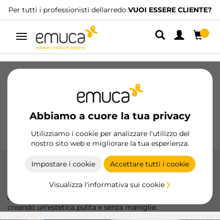
i i professionisti dellarredo
VUOI ESSERE CLIENTE?
Abbiam
Navigazione
Cassetti
Guide
Cerniere
Armadio
Scorrevoli
Cucina
Montaggio
Abbiamo a cuore la tua privacy
Illuminazione
Maniglie
Basi
Espositori
Utilizziamo i cookie per analizzare l'utilizzo del
nostro sito web e migliorare la tua esperienza.
Impostare i cookie
Accettare tutti i cookie
Chiusure automatiche
Visualizza l'informativa sui cookie
Chiusure Push di Emuca, moderne e funzionali, permettono
di aprire e chiudere le porte con un semplice tocco,
creando un'estetica pulita e senza maniglie.