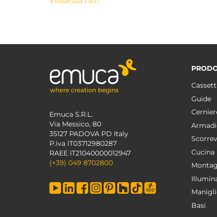
Visualizza tutti
PRODO
Cassett
Guide
Cernier
Emuca S.R.L.
Via Messico, 80
Armadi
35127 PADOVA PD Italy
Scorrev
P.iva IT03712980287
Cucina
RAEE IT21040000012947
(+39) 049 8702800
Montag
Illumin
Manigli
Basi