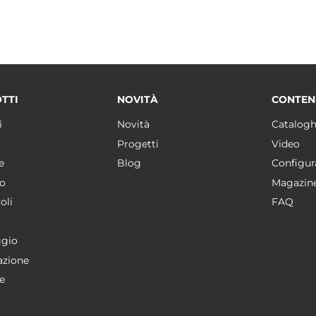
TTI
NOVITÀ
CONTEN
i
Novità
Catalogh
Progetti
Video
e
Blog
Configur
o
Magazin
oli
FAQ
gio
azione
e