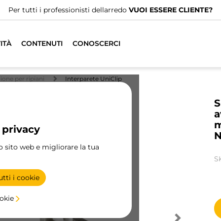
Abbiamo distributori specializzati.
TROVA IL PIÙ VICINO
ITÀ
CONTENUTI
CONOSCERCI
ione per ripiani
Interparete UniClip
S
a
m
 privacy
N
ro sito web e migliorare la tua
S
tti i cookie
ookie