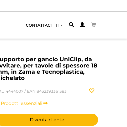
CONTATTACI
IT
upporto per gancio UniClip, da
vvitare, per tavole di spessore 18
m, in Zama e Tecnoplastica,
ichelato
KU
4444007
/
EAN
8432393361383
Prodotti essenziali
Diventa cliente