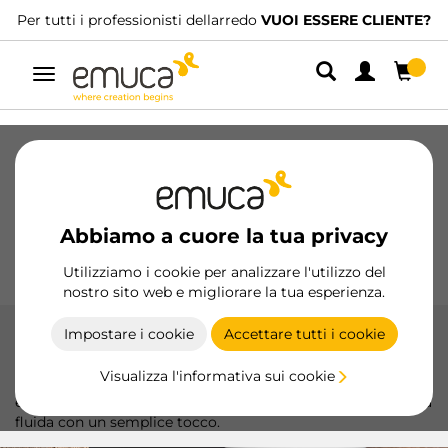
tti i professionisti dellarredo
VUOI ESSERE CLIENTE?
Abbi
Navigazione
Cassetti
Guide
Cerniere
Armadio
Scorrevoli
Cucina
Montaggio
Abbiamo a cuore la tua privacy
Illuminazione
Maniglie
Basi
Espositori
Utilizziamo i cookie per analizzare l'utilizzo del
nostro sito web e migliorare la tua esperienza.
Impostare i cookie
Accettare tutti i cookie
Chiusure automatiche
Visualizza l'informativa sui cookie
Le chiusure push di Emuca offrono una soluzione moderna
ed efficiente per i mobili, garantendo un'apertura e chiusura
fluida con un semplice tocco.