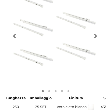
Lunghezza
Imballaggio
Finitura
SK
250
25 SET
Verniciato bianco
4388