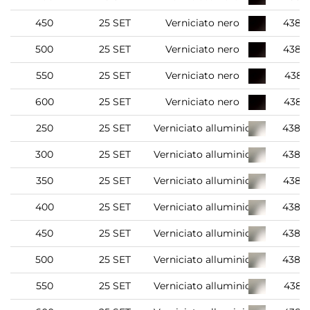
450
25 SET
Verniciato nero
4388
500
25 SET
Verniciato nero
4389
550
25 SET
Verniciato nero
4389
600
25 SET
Verniciato nero
4389
250
25 SET
Verniciato alluminio
4388
300
25 SET
Verniciato alluminio
4388
350
25 SET
Verniciato alluminio
4388
400
25 SET
Verniciato alluminio
4388
450
25 SET
Verniciato alluminio
4388
500
25 SET
Verniciato alluminio
4389
550
25 SET
Verniciato alluminio
4389