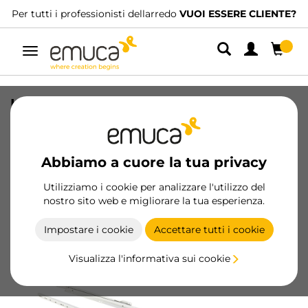
tti i professionisti dellarredo
VUOI ESSERE CLIENTE?
Abbi
Navigazione
Lotto di 5 set di guide per cassetti T30,
chiusura a scatto, lunghezza 300 mm,
estraibile, Acciaio, Bianca
Abbiamo a cuore la tua privacy
SKU
3007612
/
EAN
8432393004846
Utilizziamo i cookie per analizzare l'utilizzo del
nostro sito web e migliorare la tua esperienza.
Diventa cliente
Impostare i cookie
Accettare tutti i cookie
Scheda prodotto
Visualizza l'informativa sui cookie