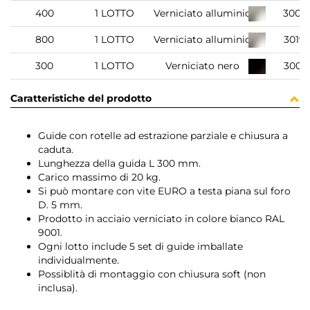
400
1 LOTTO
Verniciato alluminio
3007
800
1 LOTTO
Verniciato alluminio
3019
300
1 LOTTO
Verniciato nero
3007
Caratteristiche del prodotto
Guide con rotelle ad estrazione parziale e chiusura a
caduta.
Lunghezza della guida L 300 mm.
Carico massimo di 20 kg.
Si può montare con vite EURO a testa piana sul foro
D. 5 mm.
Prodotto in acciaio verniciato in colore bianco RAL
9001.
Ogni lotto include 5 set di guide imballate
individualmente.
Possiblità di montaggio con chiusura soft (non
inclusa).