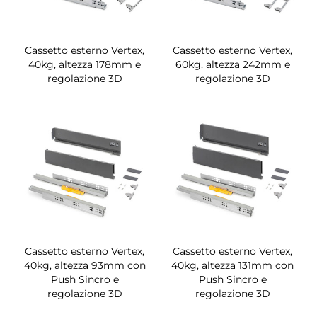
Cassetto esterno Vertex,
Cassetto esterno Vertex,
40kg, altezza 178mm e
60kg, altezza 242mm e
regolazione 3D
regolazione 3D
Cassetto esterno Vertex,
Cassetto esterno Vertex,
40kg, altezza 93mm con
40kg, altezza 131mm con
Push Sincro e
Push Sincro e
regolazione 3D
regolazione 3D