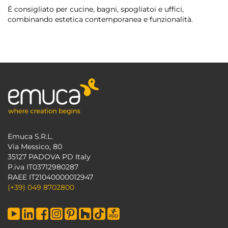
È consigliato per cucine, bagni, spogliatoi e uffici,
combinando estetica contemporanea e funzionalità.
Emuca S.R.L.
Via Messico, 80
35127 PADOVA PD Italy
P.iva IT03712980287
RAEE IT21040000012947
(+39) 049 8702800