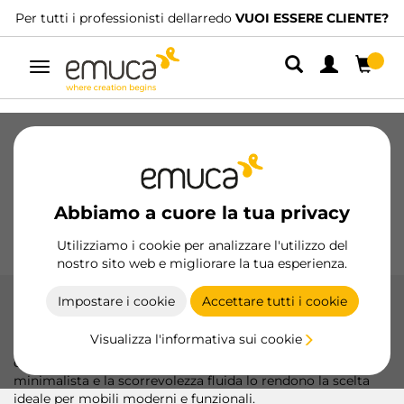
sionisti dellarredo
VUOI ESSERE CLIENTE?
Abbiamo distribu
Navigazione
Cassetti
Guide
Cerniere
Armadio
Scorrevoli
Cucina
Montaggio
Abbiamo a cuore la tua privacy
Illuminazione
Maniglie
Basi
Espositori
Utilizziamo i cookie per analizzare l'utilizzo del
nostro sito web e migliorare la tua esperienza.
Impostare i cookie
Accettare tutti i cookie
Set cassetto Vertex 3D
Visualizza l'informativa sui cookie
Offre una soluzione completa con design a doppia parete
diritta e guide nascoste ammortizzate. Il suo design
minimalista e la scorrevolezza fluida lo rendono la scelta
ideale per mobili moderni e funzionali.