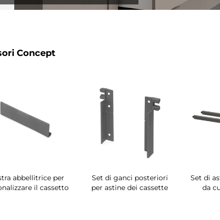
ori Concept
stra abbellitrice per
Set di ganci posteriori
Set di a
nalizzare il cassetto
per astine dei cassette
da c