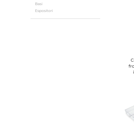
Basi
Espositori
C
fr