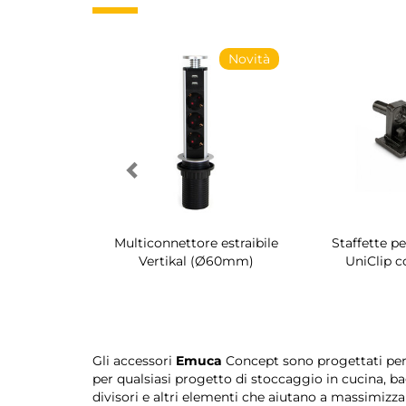
Novità
Novità
irevole per
Multiconnettore estraibile
Staffette p
dio Quartz
Vertikal (Ø60mm)
UniClip c
Gli accessori
Emuca
Concept sono progettati per m
per qualsiasi progetto di stoccaggio in cucina, 
divisori e altri elementi che aiutano a massimizzar