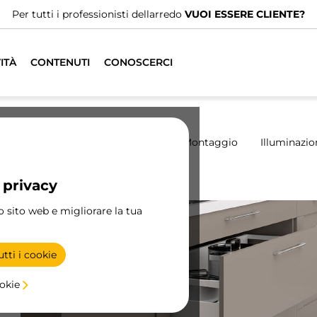
Abbiamo distributori specializzati.
TROVA IL 
ITÀ
CONTENUTI
CONOSCERCI
madio
Scorrevoli
Cucina
Montaggio
Illuminazio
 privacy
ept
Accesori Concept
ro sito web e migliorare la tua
tti i cookie
on
ookie