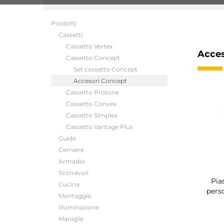
Prodotti
Cassetti
Cassetto Vertex
Acces
Cassetto Concept
Set cassetto Concept
Accesori Concept
Cassetto Protone
Cassetto Convex
Cassetto Simplex
Cassetto Vantage Plus
Guide
Cerniere
Armadio
Scorrevoli
Pia
Cucina
perso
Montaggio
Illuminazione
Maniglie