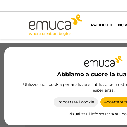
PRODOTTI
NOV
Cassetti
Guide
Cerniere
Ar
Abbiamo a cuore la tua
Prodotti
Cassetti
Cassetto Conc
Utilizziamo i cookie per analizzare l'utilizzo del nost
esperienza.
Accesori Concept
Gli accessori Concept di Emuca migliorano la
Impostare i cookie
Accettare tu
funzionalità e la personalizzazione dei cassetti, c
finiture in bianco e grigio antracite.
Visualizza l'informativa sui c