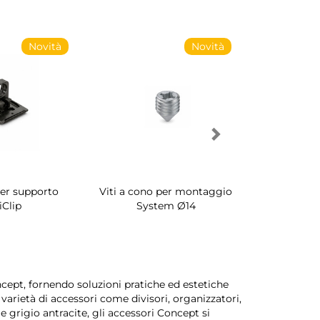
Novità
Novità
per supporto
Viti a cono per montaggio
Porta scar
iClip
System Ø14
interni a
ncept, fornendo soluzioni pratiche ed estetiche
rietà di accessori come divisori, organizzatori,
 e grigio antracite, gli accessori Concept si