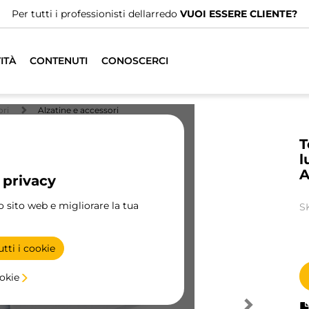
Per tutti i professionisti dellarredo
VUOI ESSERE CLIENTE?
ITÀ
CONTENUTI
CONOSCERCI
ori
Alzatine e accessori
T
l
A
 privacy
ro sito web e migliorare la tua
S
tti i cookie
ookie