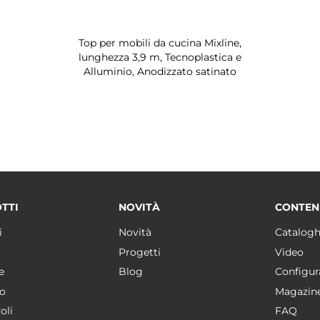
Top per mobili da cucina Mixline,
lunghezza 3,9 m, Tecnoplastica e
Alluminio, Anodizzato satinato
TTI
NOVITÀ
CONTEN
i
Novità
Catalogh
Progetti
Video
e
Blog
Configur
o
Magazin
oli
FAQ