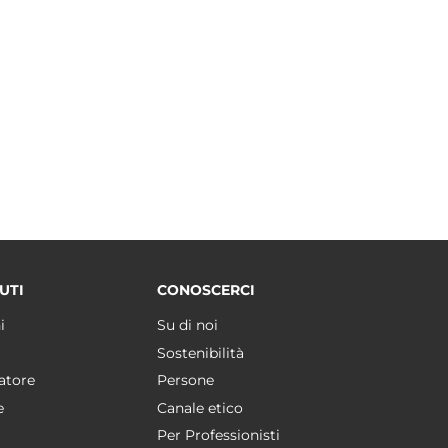
UTI
CONOSCERCI
i
Su di noi
Sostenibilità
atore
Persone
e
Canale etico
Per Professionisti