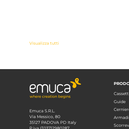
Visualizza tutti
PRODO
Cassett
Guide
Cernier
Emuca S.R.L.
Via Messico, 80
Armadi
35127 PADOVA PD Italy
Scorrev
P.iva IT03712980287