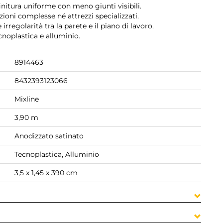
nitura uniforme con meno giunti visibili.
zioni complesse né attrezzi specializzati.
irregolarità tra la parete e il piano di lavoro.
ecnoplastica e alluminio.
8914463
8432393123066
Mixline
3,90 m
Anodizzato satinato
Tecnoplastica, Alluminio
3,5 x 1,45 x 390 cm