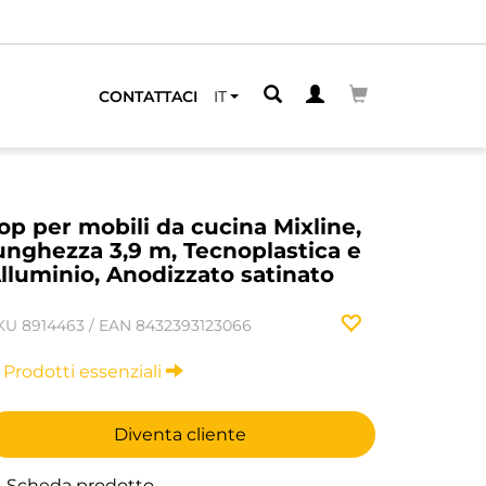
CONTATTACI
IT
op per mobili da cucina Mixline,
unghezza 3,9 m, Tecnoplastica e
lluminio, Anodizzato satinato
KU
8914463
/
EAN
8432393123066
Prodotti essenziali
Diventa cliente
Scheda prodotto