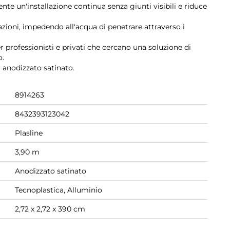
nte un'installazione continua senza giunti visibili e riduce
azioni, impedendo all'acqua di penetrare attraverso i
r professionisti e privati che cercano una soluzione di
o.
o anodizzato satinato.
8914263
8432393123042
Plasline
3,90 m
Anodizzato satinato
Tecnoplastica, Alluminio
2,72 x 2,72 x 390 cm