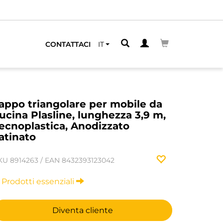
CONTATTACI
IT
appo triangolare per mobile da
ucina Plasline, lunghezza 3,9 m,
ecnoplastica, Anodizzato
atinato
KU
8914263
/
EAN
8432393123042
Prodotti essenziali
Diventa cliente