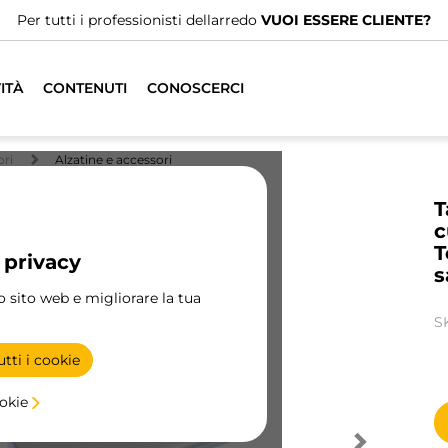
Per tutti i professionisti dellarredo
VUOI ESSERE CLIENTE?
ITÀ
CONTENUTI
CONOSCERCI
ori
Alzatine e accessori
T
c
T
 privacy
s
ro sito web e migliorare la tua
S
tti i cookie
ookie