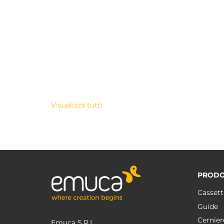
Visualizza tutti
PRODO
Cassett
Guide
Cernier
Emuca S.R.L.