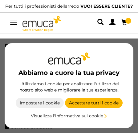
Per tutti i professionisti dellarredo
VUOI ESSERE CLIENTE?
Navigazione
Profilo Gola profilo gola verticale curvo
centrale per mobili da cucina,
lunghezza 2,35m, Alluminio, Verniciato
bianco
Abbiamo a cuore la tua privacy
SKU
8162512
/
EAN
8432393139425
Utilizziamo i cookie per analizzare l'utilizzo del
nostro sito web e migliorare la tua esperienza.
Prodotti essenziali
Impostare i cookie
Accettare tutti i cookie
Diventa cliente
Visualizza l'informativa sui cookie
Scheda prodotto