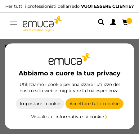
Per tutti i professionisti dellarredo
VUOI ESSERE CLIENTE?
Navigazione
Base per contenitori per cassetti da
cucina Recycle, 1 scomparto, modulo
450 mm, Tecnoplastica Grigio antracite
Abbiamo a cuore la tua privacy
SKU
8196523
/
EAN
8432393130866
Utilizziamo i cookie per analizzare l'utilizzo del
Prodotti essenziali
nostro sito web e migliorare la tua esperienza.
Impostare i cookie
Accettare tutti i cookie
Diventa cliente
Visualizza l'informativa sui cookie
Scheda prodotto