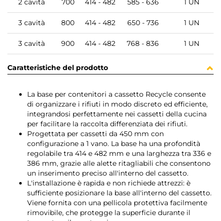
2 cavità
700
414 - 482
585 - 636
1 UN
3 cavità
800
414 - 482
650 - 736
1 UN
3 cavità
900
414 - 482
768 - 836
1 UN
Caratteristiche del prodotto
La base per contenitori a cassetto Recycle consente
di organizzare i rifiuti in modo discreto ed efficiente,
integrandosi perfettamente nei cassetti della cucina
per facilitare la raccolta differenziata dei rifiuti.
Progettata per cassetti da 450 mm con
configurazione a 1 vano. La base ha una profondità
regolabile tra 414 e 482 mm e una larghezza tra 336 e
386 mm, grazie alle alette ritagliabili che consentono
un inserimento preciso all'interno del cassetto.
L'installazione è rapida e non richiede attrezzi: è
sufficiente posizionare la base all'interno del cassetto.
Viene fornita con una pellicola protettiva facilmente
rimovibile, che protegge la superficie durante il