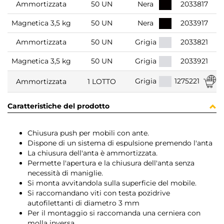
Ammortizzata
50 UN
Nera
2033817
Magnetica 3,5 kg
50 UN
Nera
2033917
Ammortizzata
50 UN
Grigia
2033821
Magnetica 3,5 kg
50 UN
Grigia
2033921
1275221
Grigia
Ammortizzata
1 LOTTO
Caratteristiche del prodotto
Chiusura push per mobili con ante.
Dispone di un sistema di espulsione premendo l'anta
La chiusura dell'anta è ammortizzata.
Permette l'apertura e la chiusura dell'anta senza
necessità di maniglie.
Si monta avvitandola sulla superficie del mobile.
Si raccomandano viti con testa pozidrive
autofilettanti di diametro 3 mm
Per il montaggio si raccomanda una cerniera con
molla inversa