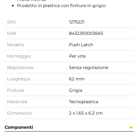
Prodotto in plastica con finiture in grigio
SKU
1275221
EAN
8432393003665
Modello
Push Latch
Montaggio
Per vite
Regolazione
Senza regolazione
Lunghezza
62 mm
Finitura
Grigia
Materiale
Tecnoplastica
Dimensioni
2 x 1.65 x 6.2 cm
Componenti