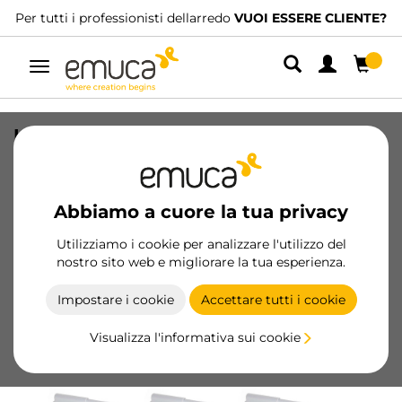
Per tutti i professionisti dellarredo
VUOI ESSERE CLIENTE?
Navigazione
Lotto di 10 serrature per porte Push
Latch da avvitare, Tecnoplastica, Grigia
SKU
1275221
/
EAN
8432393003665
Abbiamo a cuore la tua privacy
Prodotti essenziali
Utilizziamo i cookie per analizzare l'utilizzo del
nostro sito web e migliorare la tua esperienza.
Diventa cliente
Impostare i cookie
Accettare tutti i cookie
Scheda prodotto
Visualizza l'informativa sui cookie