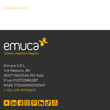
Visualizza tutti
Emuca S.R.L.
Via Messico, 80
35127 PADOVA PD Italy
P.iva IT03712980287
RAEE IT21040000012947
(+39) 049 8702800