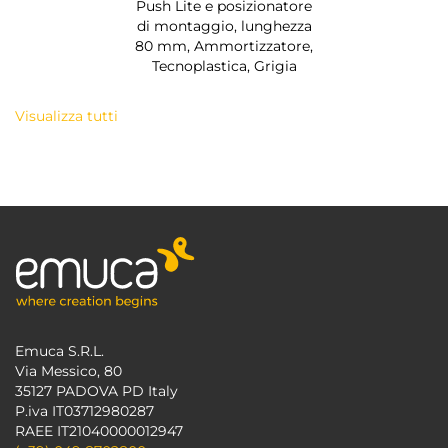
Push Lite e posizionatore
di montaggio, lunghezza
80 mm, Ammortizzatore,
Tecnoplastica, Grigia
Visualizza tutti
Emuca S.R.L.
Via Messico, 80
35127 PADOVA PD Italy
P.iva IT03712980287
RAEE IT21040000012947