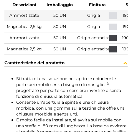
Descrizioni
Imballaggio
Finitura
SK
Ammortizzata
50 UN
Grigia
190
Magnetica 2,5 kg
50 UN
Grigia
190
Ammortizzata
50 UN
Grigio antracite
190
Magnetica 2,5 kg
50 UN
Grigio antracite
190
Caratteristiche del prodotto
Si tratta di una soluzione per aprire e chiudere le
porte dei mobili senza bisogno di maniglie. È
progettato per porte con cerniere invertite o senza
funzione di chiusura automatica.
Consente un'apertura a spinta e una chiusura
morbida, con una gomma sulla testina che offre una
chiusura morbida e senza urti.
È molto facile da installare, si avvita sul mobile con
una staffa di 80 mm di lunghezza. La base da avvitare
al mobile è progettata con una sporgenza che facilita