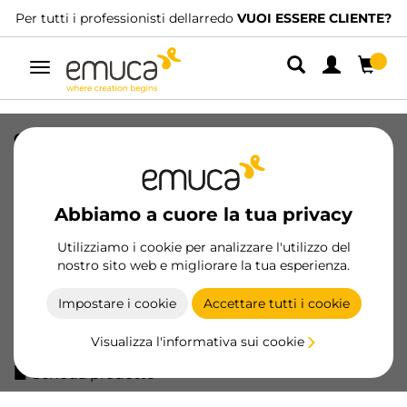
Per tutti i professionisti dellarredo
VUOI ESSERE CLIENTE?
Navigazione
chiusura da avvitare al mobile con
regolazione Push Lite e posizionatore
di montaggio, lunghezza 80 mm,
Ammortizzatore, Tecnoplastica, Grigia
Abbiamo a cuore la tua privacy
SKU
1900621
/
EAN
8432393320595
Utilizziamo i cookie per analizzare l'utilizzo del
nostro sito web e migliorare la tua esperienza.
Prodotti essenziali
Impostare i cookie
Accettare tutti i cookie
Diventa cliente
Visualizza l'informativa sui cookie
Scheda prodotto