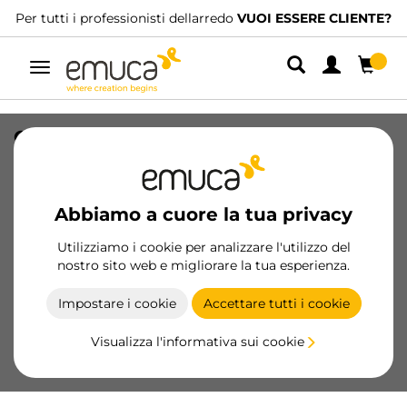
Per tutti i professionisti dellarredo
VUOI ESSERE CLIENTE?
Navigazione
Chiusura con regolazione Push Lite,
lunghezza 70 mm, ammortizzatore,
Tecnoplastica, Bianca
Abbiamo a cuore la tua privacy
SKU
1900015
/
EAN
8432393298771
Utilizziamo i cookie per analizzare l'utilizzo del
Prodotti essenziali
nostro sito web e migliorare la tua esperienza.
Impostare i cookie
Accettare tutti i cookie
Diventa cliente
Visualizza l'informativa sui cookie
Scheda prodotto