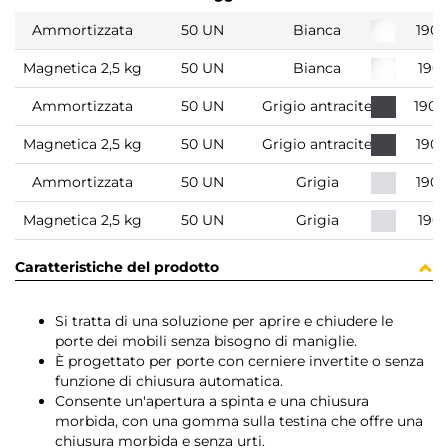
Ammortizzata
50 UN
Bianca
190
Magnetica 2,5 kg
50 UN
Bianca
190
Ammortizzata
50 UN
Grigio antracite
190
Magnetica 2,5 kg
50 UN
Grigio antracite
190
Ammortizzata
50 UN
Grigia
190
Magnetica 2,5 kg
50 UN
Grigia
190
Caratteristiche del prodotto
Si tratta di una soluzione per aprire e chiudere le
porte dei mobili senza bisogno di maniglie.
È progettato per porte con cerniere invertite o senza
funzione di chiusura automatica.
Consente un'apertura a spinta e una chiusura
morbida, con una gomma sulla testina che offre una
chiusura morbida e senza urti.