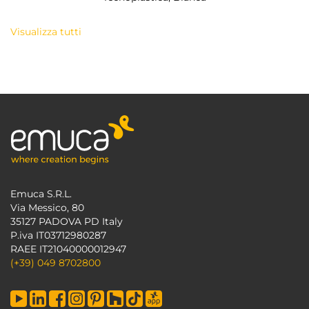
Visualizza tutti
Emuca S.R.L.
Via Messico, 80
35127 PADOVA PD Italy
P.iva IT03712980287
RAEE IT21040000012947
(+39) 049 8702800