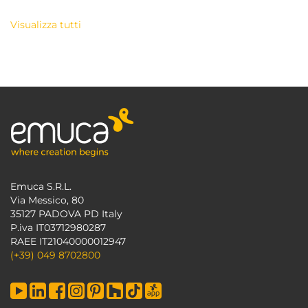
Visualizza tutti
Emuca S.R.L.
Via Messico, 80
35127 PADOVA PD Italy
P.iva IT03712980287
RAEE IT21040000012947
(+39) 049 8702800