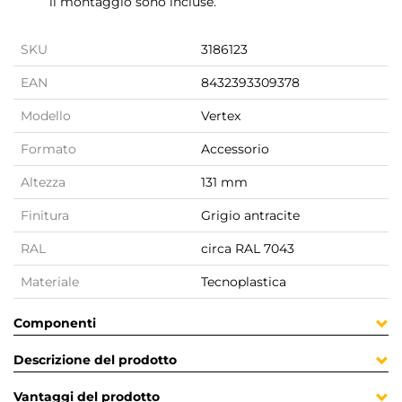
il montaggio sono incluse.
SKU
3186123
EAN
8432393309378
Modello
Vertex
Formato
Accessorio
Altezza
131 mm
Finitura
Grigio antracite
RAL
circa RAL 7043
Materiale
Tecnoplastica
Componenti
Descrizione del prodotto
Vantaggi del prodotto