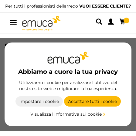
Per tutti i professionisti dellarredo
VUOI ESSERE CLIENTE?
Navigazione
Set di agganci frontali per cassetto
interno in vetro Vertex, altezza 131mm,
Tecnoplastica, Grigio antracite
Abbiamo a cuore la tua privacy
SKU
3186123
/
EAN
8432393309378
Utilizziamo i cookie per analizzare l'utilizzo del
Prodotti essenziali
nostro sito web e migliorare la tua esperienza.
Impostare i cookie
Accettare tutti i cookie
Diventa cliente
Visualizza l'informativa sui cookie
Scheda prodotto