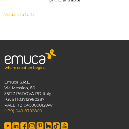
Grigio antracite
Visualizza tutti
Emuca S.R.L.
Via Messico, 80
35127 PADOVA PD Italy
P.iva IT03712980287
RAEE IT21040000012947
(+39) 049 8702800