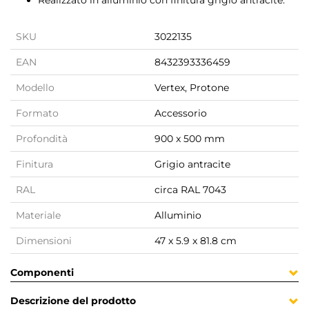
Realizzato in alluminio con finitura grigio antracite.
SKU
3022135
EAN
8432393336459
Modello
Vertex, Protone
Formato
Accessorio
Profondità
900 x 500 mm
Finitura
Grigio antracite
RAL
circa RAL 7043
Materiale
Alluminio
Dimensioni
47 x 5.9 x 81.8 cm
Componenti
Descrizione del prodotto