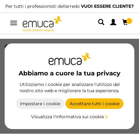
Per tutti i professionisti dellarredo
VUOI ESSERE CLIENTE?
Navigazione
Organizzatore per cassetti Alumount
900x500, Alluminio, Grigio antracite
SKU
3022135
/
EAN
8432393336459
Abbiamo a cuore la tua privacy
Prodotti essenziali
Utilizziamo i cookie per analizzare l'utilizzo del
nostro sito web e migliorare la tua esperienza.
Diventa cliente
Impostare i cookie
Accettare tutti i cookie
Scheda prodotto
Visualizza l'informativa sui cookie