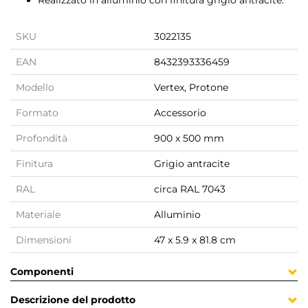
Realizzato in alluminio con finitura grigio antracite.
SKU
3022135
EAN
8432393336459
Modello
Vertex, Protone
Formato
Accessorio
Profondità
900 x 500 mm
Finitura
Grigio antracite
RAL
circa RAL 7043
Materiale
Alluminio
Dimensioni
47 x 5.9 x 81.8 cm
Componenti
Descrizione del prodotto