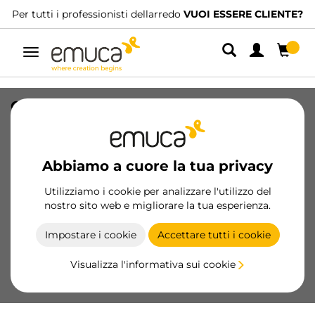
Per tutti i professionisti dellarredo
VUOI ESSERE CLIENTE?
Navigazione
Organizzatore per cassetti Alumount
900x500, Alluminio, Grigio antracite
SKU
3022135
/
EAN
8432393336459
Abbiamo a cuore la tua privacy
Prodotti essenziali
Utilizziamo i cookie per analizzare l'utilizzo del
nostro sito web e migliorare la tua esperienza.
Diventa cliente
Impostare i cookie
Accettare tutti i cookie
Scheda prodotto
Visualizza l'informativa sui cookie