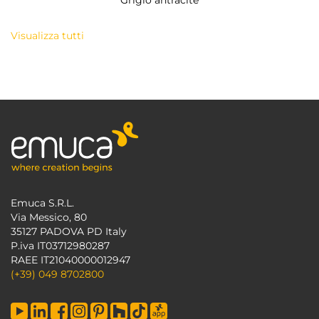
Grigio antracite
Visualizza tutti
Emuca S.R.L.
Via Messico, 80
35127 PADOVA PD Italy
P.iva IT03712980287
RAEE IT21040000012947
(+39) 049 8702800