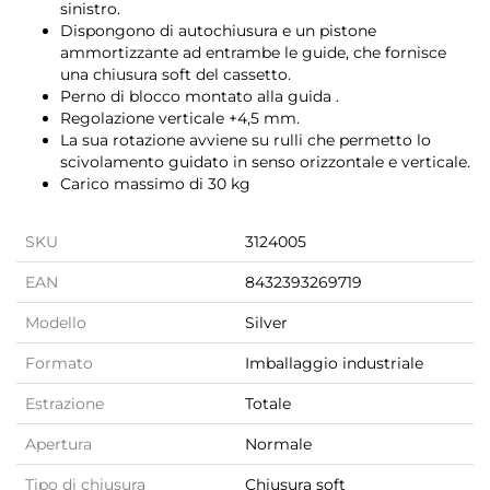
sinistro.
Dispongono di autochiusura e un pistone
ammortizzante ad entrambe le guide, che fornisce
una chiusura soft del cassetto.
Perno di blocco montato alla guida .
Regolazione verticale +4,5 mm.
La sua rotazione avviene su rulli che permetto lo
scivolamento guidato in senso orizzontale e verticale.
Carico massimo di 30 kg
SKU
3124005
EAN
8432393269719
Modello
Silver
Formato
Imballaggio industriale
Estrazione
Totale
Apertura
Normale
Tipo di chiusura
Chiusura soft