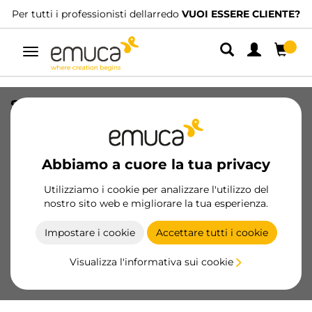
Per tutti i professionisti dellarredo
VUOI ESSERE CLIENTE?
Navigazione
Set di guide a scomparsa Silver,
estrazione totale, Chiusura soft (240-
540), Profondità 240 mm, Acciaio,
Zincato bianco
Abbiamo a cuore la tua privacy
SKU
3124005
/
EAN
8432393269719
Utilizziamo i cookie per analizzare l'utilizzo del
nostro sito web e migliorare la tua esperienza.
Diventa cliente
Impostare i cookie
Accettare tutti i cookie
Scheda prodotto
Visualizza l'informativa sui cookie