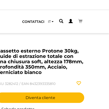
CONTATTACI
IT
assetto esterno Protone 30kg,
uide di estrazione totale con
na chiusura soft, altezza 178mm,
rofondità 350mm, Acciaio,
erniciato bianco
KU
3282412
/
EAN
8432393335810
Diventa cliente