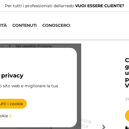
Per tutti i professionisti dellarredo
VUOI ESSERE CLIENTE?
ITÀ
CONTENUTI
CONOSCERCI
ne
Set cassetto Protone
C
g
u
 privacy
p
V
ro sito web e migliorare la tua
S
tti i cookie
ookie