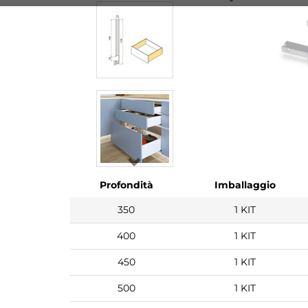
Profondità
Imballaggio
350
1 KIT
400
1 KIT
450
1 KIT
500
1 KIT