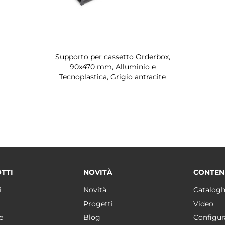
Supporto per cassetto Orderbox,
90x470 mm, Alluminio e
Tecnoplastica, Grigio antracite
TTI
NOVITÀ
CONTEN
i
Novità
Catalogh
Progetti
Video
e
Blog
Configur