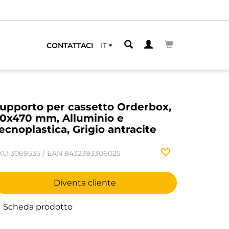
PIÙ VICINO
CONTATTACI
IT
upporto per cassetto Orderbox,
0x470 mm, Alluminio e
ecnoplastica, Grigio antracite
KU
3069535
/
EAN
8432393306025
Diventa cliente
Scheda prodotto