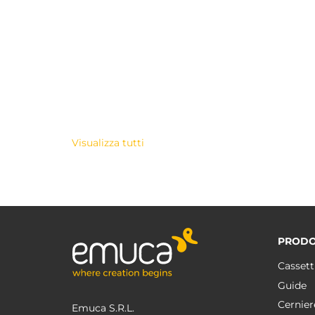
Visualizza tutti
PRODO
Cassett
Guide
Cernier
Emuca S.R.L.