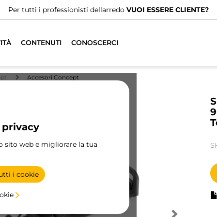
Abbiamo distributori specializzati.
TROVA IL 
ITÀ
CONTENUTI
CONOSCERCI
ept
Accesori Concept
S
9
T
 privacy
ro sito web e migliorare la tua
S
tti i cookie
ookie