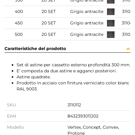
350
20 SET
Grigio antracite
31102
400
20 SET
Grigio antracite
31103
450
20 SET
Grigio antracite
31104
500
20 SET
Grigio antracite
31105
Caratteristiche del prodotto
Set di astine per cassetto esterno profondità 300 mm.
E' composta da due astine e agganci posteriori.
Astine quadrate.
Prodotto in acciaio con finitura verniciato color bianc
RAL 9003.
SKU
3110112
EAN
8432393011202
Modello
Vertex, Concept, Convex,
Protone