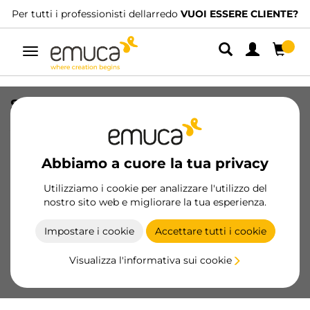
Per tutti i professionisti dellarredo
VUOI ESSERE CLIENTE?
Navigazione
Set di aste per cassetti per cucina e
bagno, profondità 300 mm, acciaio,
Verniciato bianco
Abbiamo a cuore la tua privacy
SKU
3110112
/
EAN
8432393011202
Utilizziamo i cookie per analizzare l'utilizzo del
Prodotti essenziali
nostro sito web e migliorare la tua esperienza.
Impostare i cookie
Accettare tutti i cookie
Diventa cliente
Visualizza l'informativa sui cookie
Scheda prodotto