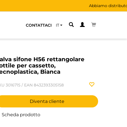
CONTATTACI
IT
alva sifone H56 rettangolare
ottile per cassetto,
ecnoplastica, Bianca
KU
3016715
/
EAN
8432393305158
Diventa cliente
Scheda prodotto