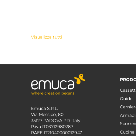
Visualizza tutti
PRODO
Cassett
Guide
Cernier
Emuca S.R.L.
Via Messico, 80
Armadi
35127 PADOVA PD Italy
Scorrev
P.iva IT03712980287
Cucina
RAEE IT21040000012947