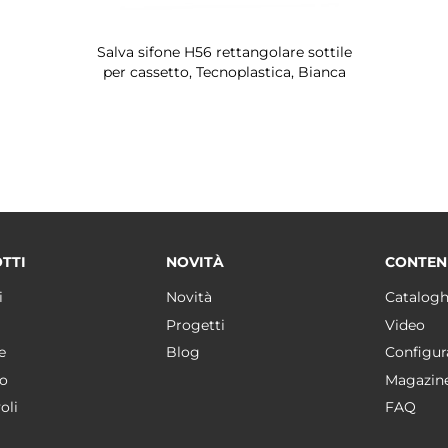
Salva sifone H56 rettangolare sottile
per cassetto, Tecnoplastica, Bianca
TTI
NOVITÀ
CONTEN
i
Novità
Catalogh
Progetti
Video
e
Blog
Configur
o
Magazin
oli
FAQ