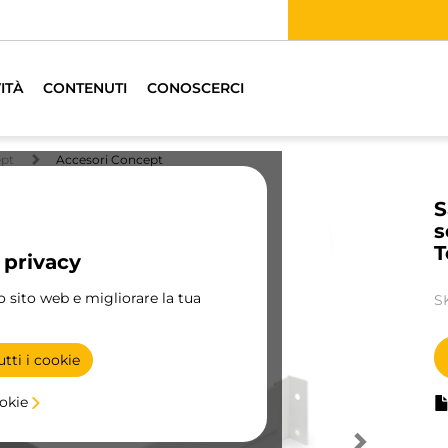
Abbiamo distributori specializzati.
TROVA IL PIÙ VICINO
ITÀ
CONTENUTI
CONOSCERCI
ept
Accesori Concept
S
s
T
 privacy
ro sito web e migliorare la tua
S
tti i cookie
ookie