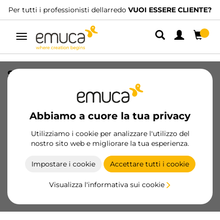
Per tutti i professionisti dellarredo
VUOI ESSERE CLIENTE?
Navigazione
Salva sifone curvo in plastica,
Tecnoplastica, Bianca
SKU
3044315
/
EAN
8432393259352
Abbiamo a cuore la tua privacy
Utilizziamo i cookie per analizzare l'utilizzo del
Diventa cliente
nostro sito web e migliorare la tua esperienza.
Scheda prodotto
Impostare i cookie
Accettare tutti i cookie
Visualizza l'informativa sui cookie