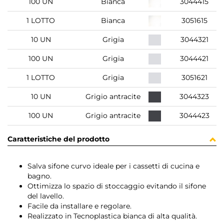
100 UN
Bianca
3044415
1 LOTTO
Bianca
3051615
10 UN
Grigia
3044321
100 UN
Grigia
3044421
1 LOTTO
Grigia
3051621
10 UN
Grigio antracite
3044323
100 UN
Grigio antracite
3044423
Caratteristiche del prodotto
Salva sifone curvo ideale per i cassetti di cucina e
bagno.
Ottimizza lo spazio di stoccaggio evitando il sifone
del lavello.
Facile da installare e regolare.
Realizzato in Tecnoplastica bianca di alta qualità.