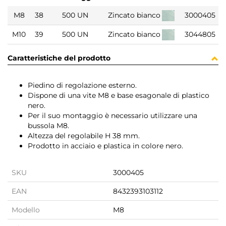
M8
38
500 UN
Zincato bianco
3000405
M10
39
500 UN
Zincato bianco
3044805
Caratteristiche del prodotto
Piedino di regolazione esterno.
Dispone di una vite M8 e base esagonale di plastico
nero.
Per il suo montaggio è necessario utilizzare una
bussola M8.
Altezza del regolabile H 38 mm.
Prodotto in acciaio e plastica in colore nero.
SKU
3000405
EAN
8432393103112
Modello
M8