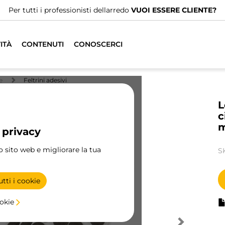
Per tutti i professionisti dellarredo
VUOI ESSERE CLIENTE?
ITÀ
CONTENUTI
CONOSCERCI
e
Feltrini adesivi
L
c
m
 privacy
ro sito web e migliorare la tua
S
tti i cookie
ookie