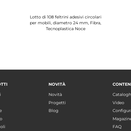
Lotto di 108 feltrini adesivi circolari
per mobili, diametro 24 mm, Fibra,
Tecnoplastica Noce
TTI
NOVITÀ
CONTEN
i
Novità
Catalogh
Progetti
Video
e
Blog
Configur
o
Magazin
oli
FAQ