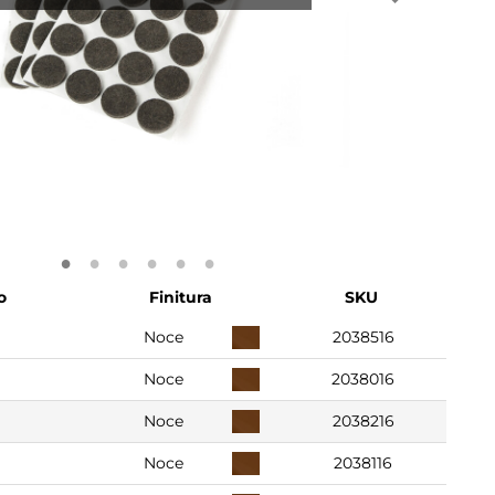
o
Finitura
SKU
Noce
2038516
Noce
2038016
Noce
2038216
Noce
2038116