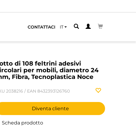
CONTATTACI
IT
otto di 108 feltrini adesivi
ircolari per mobili, diametro 24
m, Fibra, Tecnoplastica Noce
KU
2038216
/
EAN
8432393126760
Diventa cliente
Scheda prodotto