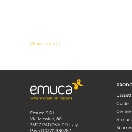
Visualizza tutti
PRODO
Cassett
Guide
Cernier
Emuca S.R.L.
Via Messico, 80
Armadi
35127 PADOVA PD Italy
Scorrev
P.iva IT03712980287