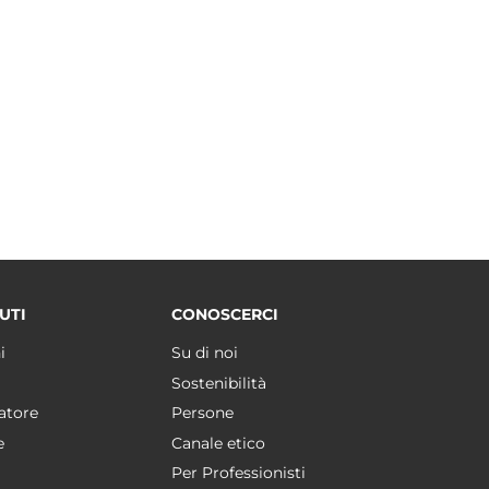
UTI
CONOSCERCI
i
Su di noi
Sostenibilità
atore
Persone
e
Canale etico
Per Professionisti