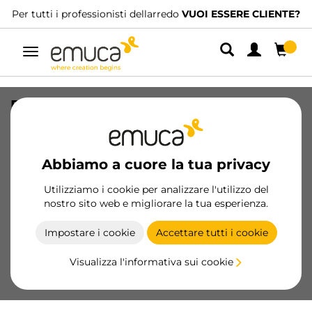
Per tutti i professionisti dellarredo
VUOI ESSERE CLIENTE?
Navigazione
Profilo verticale Free Rapid, lunghezza
2,7 m, Alluminio, Anodizzato opaco
SKU
7018562
/
EAN
8432393280165
Abbiamo a cuore la tua privacy
Prodotti essenziali
Utilizziamo i cookie per analizzare l'utilizzo del
nostro sito web e migliorare la tua esperienza.
Diventa cliente
Impostare i cookie
Accettare tutti i cookie
Scheda prodotto
Visualizza l'informativa sui cookie