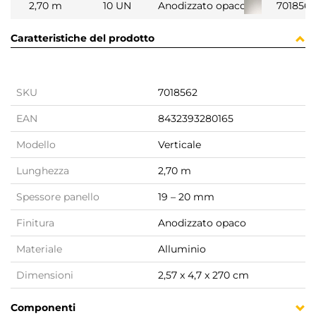
2,70 m
10 UN
Anodizzato opaco
701856
Caratteristiche del prodotto
SKU
7018562
EAN
8432393280165
Modello
Verticale
Lunghezza
2,70 m
Spessore panello
19 – 20 mm
Finitura
Anodizzato opaco
Materiale
Alluminio
Dimensioni
2,57 x 4,7 x 270 cm
Componenti