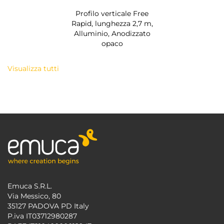
Profilo verticale Free
Rapid, lunghezza 2,7 m,
Alluminio, Anodizzato
opaco
Visualizza tutti
Emuca S.R.L.
Via Messico, 80
35127 PADOVA PD Italy
P.iva IT03712980287