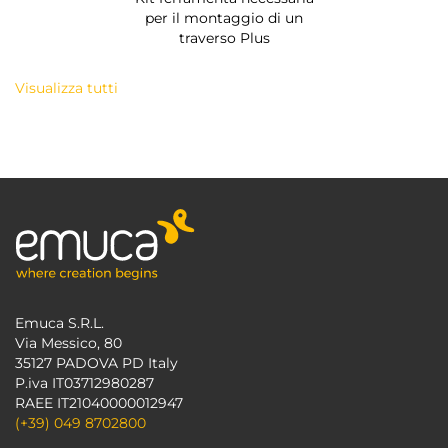
per il montaggio di un
traverso Plus
Visualizza tutti
Emuca S.R.L.
Via Messico, 80
35127 PADOVA PD Italy
P.iva IT03712980287
RAEE IT21040000012947
(+39) 049 8702800