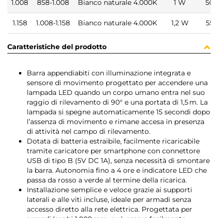
1.008
858-1.008
Bianco naturale 4.000K
1 W
50 
1.158
1.008-1.158
Bianco naturale 4.000K
1,2 W
55 
Caratteristiche del prodotto
Barra appendiabiti con illuminazione integrata e
sensore di movimento progettato per accendere una
lampada LED quando un corpo umano entra nel suo
raggio di rilevamento di 90° e una portata di 1,5 m. La
lampada si spegne automaticamente 15 secondi dopo
l’assenza di movimento e rimane accesa in presenza
di attività nel campo di rilevamento.
Dotata di batteria estraibile, facilmente ricaricabile
tramite caricatore per smartphone con connettore
USB di tipo B (5V DC 1A), senza necessità di smontare
la barra. Autonomia fino a 4 ore e indicatore LED che
passa da rosso a verde al termine della ricarica.
Installazione semplice e veloce grazie ai supporti
laterali e alle viti incluse, ideale per armadi senza
accesso diretto alla rete elettrica. Progettata per