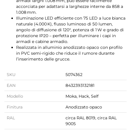
armadi larghi 1.008 mm, può essere facilmente
accorciata per adattarsi a larghezze interne da 858 a
1.008 mm.
Illuminazione LED efficiente con 75 LED a luce bianca
naturale (4.000 K), flusso luminoso di 50 lumen,
angolo di diffusione di 120°, potenza di 1 W e grado di
protezione IP20 – perfetta per illuminare i capi in
armadi e cabine armadio.
Realizzata in alluminio anodizzato opaco con profilo
in PVC semi-rigido che riduce il rumore durante
l’inserimento delle grucce.
SKU
5074362
EAN
8432393132181
Modello
Moka, Hack, Self
Finitura
Anodizzato opaco
RAL
circa RAL 8019, circa RAL
9005