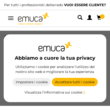
Per tutti i professionisti dellarredo
VUOI ESSERE CLIENTE?
Navigazione
Appendiabiti estraibile per armadio,
Alluminio, Verniciato nero
SKU
6916314
/
EAN
8432393284361
Abbiamo a cuore la tua privacy
Utilizziamo i cookie per analizzare l'utilizzo del
Diventa cliente
nostro sito web e migliorare la tua esperienza.
Scheda prodotto
Impostare i cookie
Accettare tutti i cookie
Visualizza l'informativa sui cookie