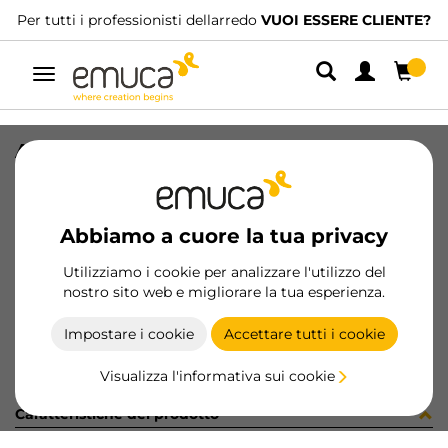
Per tutti i professionisti dellarredo
VUOI ESSERE CLIENTE?
Navigazione
APLIQ CRUX 1,8W/BF AMP AL MET
SKU
5914525
/
EAN
8432393112930
Abbiamo a cuore la tua privacy
Diventa cliente
Utilizziamo i cookie per analizzare l'utilizzo del
nostro sito web e migliorare la tua esperienza.
Scheda prodotto
Impostare i cookie
Accettare tutti i cookie
Visualizza l'informativa sui cookie
Caratteristiche del prodotto