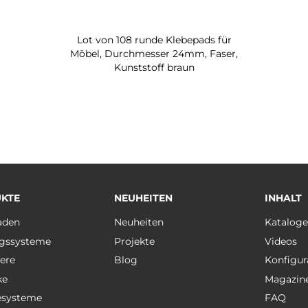
Lot von 108 runde Klebepads für
Möbel, Durchmesser 24mm, Faser,
Kunststoff braun
KTE
NEUHEITEN
INHALT
aden
Neuheiten
Katalog
gssysteme
Projekte
Videos
ere
Blog
Konfigur
ke
Magazin
esysteme
FAQ