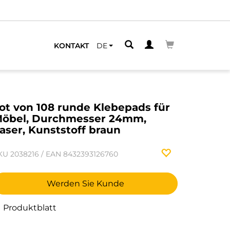
KONTAKT
DE
ot von 108 runde Klebepads für
öbel, Durchmesser 24mm,
aser, Kunststoff braun
KU
2038216
/
EAN
8432393126760
Werden Sie Kunde
Produktblatt