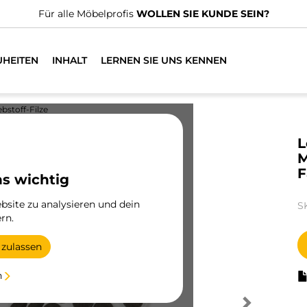
Für alle Möbelprofis
WOLLEN SIE KUNDE SEIN?
UHEITEN
INHALT
LERNEN SIE UNS KENNEN
ebstoff-Filze
L
M
F
ns wichtig
site zu analysieren und dein
S
rn.
 zulassen
n