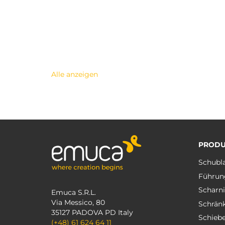
Alle anzeigen
PRODU
Schubl
Führun
Scharni
Emuca S.R.L.
Via Messico, 80
Schrän
35127 PADOVA PD Italy
Schieb
(+48) 61 624 64 11