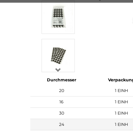
Durchmesser
Verpackun
20
1 EINH
16
1 EINH
30
1 EINH
24
1 EINH