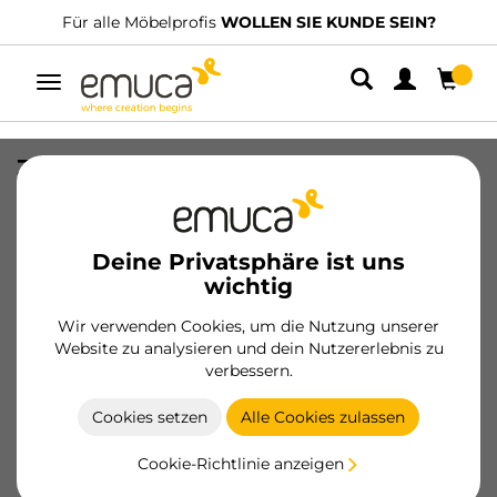
Für alle Möbelprofis
WOLLEN SIE KUNDE SEIN?
Umschaltbare
Navigation
Zargen-Satz für Schublade Simplex
Höhe 159mm, Tiefe 290mm, Stahl, Weiß
lackiert
Deine Privatsphäre ist uns
SKU
3276012
/
EAN
8432393311432
wichtig
Wesentliche Produkte
Wir verwenden Cookies, um die Nutzung unserer
Website zu analysieren und dein Nutzererlebnis zu
verbessern.
Werden Sie Kunde
Cookies setzen
Alle Cookies zulassen
Produktblatt
Cookie-Richtlinie anzeigen