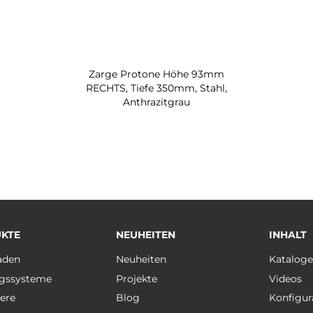
Zarge Protone Höhe 93mm
RECHTS, Tiefe 350mm, Stahl,
Anthrazitgrau
KTE
NEUHEITEN
INHALT
aden
Neuheiten
Katalog
gssysteme
Projekte
Videos
ere
Blog
Konfigur