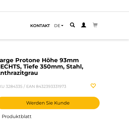
KONTAKT
DE
arge Protone Höhe 93mm
ECHTS, Tiefe 350mm, Stahl,
nthrazitgrau
KU
3284335
/
EAN
8432393331973
Werden Sie Kunde
Produktblatt