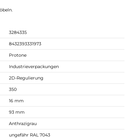
öbeln.
3284335
8432393331973
Protone
Industrieverpackungen
2D-Regulierung
350
16 mm
93 mm
Anthrazigrau
ungefähr RAL 7043