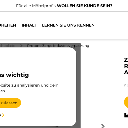
Für alle Möbelprofis
WOLLEN SIE KUNDE SEIN?
UHEITEN
INHALT
LERNEN SIE UNS KENNEN
chublade
Protone Zarge Industrieverpackung
Z
R
A
ns wichtig
site zu analysieren und dein
S
rn.
 zulassen
n