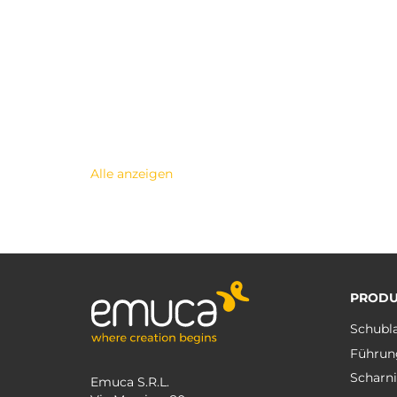
Alle anzeigen
PRODU
Schubl
Führun
Scharni
Emuca S.R.L.