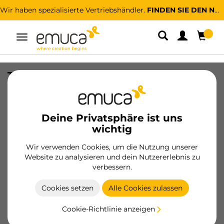
Wir haben spezialisierte Vertriebshändler.
FINDEN SIE DEN NÄCHSTGELEGENEN
Umschaltbare
Navigation
Tellereinsatz Orderbox für Schublade,
120x470mm, Aluminium und
Kunststoff, Anthrazitgrau
Deine Privatsphäre ist uns
SKU
3069435
/
EAN
8432393306018
wichtig
Wir verwenden Cookies, um die Nutzung unserer
Werden Sie Kunde
Website zu analysieren und dein Nutzererlebnis zu
verbessern.
Produktblatt
Cookies setzen
Alle Cookies zulassen
Cookie-Richtlinie anzeigen