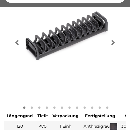
Längengrad
Tiefe
Verpackung
Fertigstellung
S
120
470
1 Einh
Anthrazigrau
306